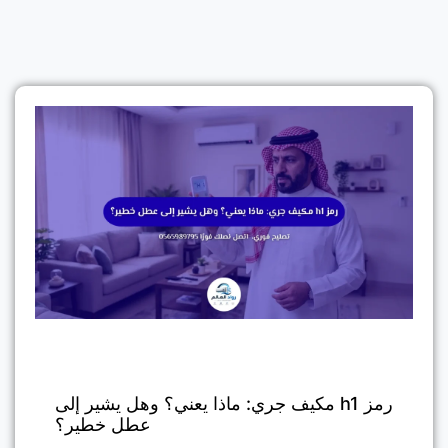
رمز h1 مكيف جري: ماذا يعني؟ وهل يشير إلى
عطل خطير؟