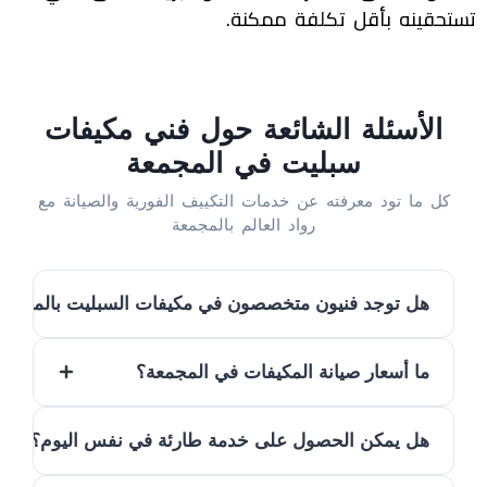
تستحقينه بأقل تكلفة ممكنة.
الأسئلة الشائعة حول فني مكيفات
سبليت في المجمعة
كل ما تود معرفته عن خدمات التكييف الفورية والصيانة مع
رواد العالم بالمجمعة
هل توجد فنيون متخصصون في مكيفات السبليت بالمجمعة
ما أسعار صيانة المكيفات في المجمعة؟
نعم، بالتأكيد.
توفر شركة
رواد العالم
نخبة من أمهر
الفنيين المتخصصين في فك وتركيب وصيانة مكيفات
السبليت بدقة عالية واحترافية كاملة.
هل يمكن الحصول على خدمة طارئة في نفس اليوم؟
تختلف الأسعار بناءً على نوع العطل وقطع الغيار
المطلوبة، ونضمن لكِ دائماً تقديم
أفضل سعر